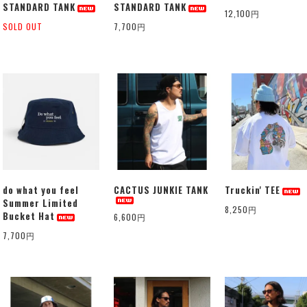
STANDARD TANK
STANDARD TANK
12,100円
SOLD OUT
7,700円
do what you feel
CACTUS JUNKIE TANK
Truckin' TEE
Summer Limited
8,250円
Bucket Hat
6,600円
7,700円