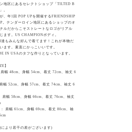
ン地区にあるセレクトショップ「TILTED B
M」。
が、年1回 POP UPを開催するFRIENDSHIP
OP。テンダーロイン地区にあるショップのオ
ナルだからこそストレートなロゴがリアル
じます。US CHAMPIONボディ。
cal達もみんな好んで着てます！これが本物だ
います。素直にかっこいいです。
DE IN USAのタフな作りとなっています。
IZE】
 肩幅 48cm、身幅 54cm、着丈 72cm、袖丈 6
 肩幅 52cm、身幅 57cm、着丈 74cm、袖丈 6
： 肩幅 58cm、身幅 66cm、着丈 76cm、袖丈
m
L： 肩幅 61cm、身幅 69cm、着丈 80cm、袖
5cm
物により若干の差がございます)