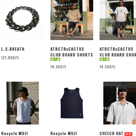
L.S.BREATH
ATRCTRxCACTUS
ATRCTRxCACTUS
CLUB BOARD SHORTS
CLUB BOARD SHO
121,000円
14,300円
14,300円
Recycle MUJI
Recycle MUJI
CHEECH HAT