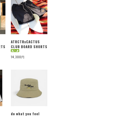
ATRCTRxCACTUS
RTS
CLUB BOARD SHORTS
14,300円
do what you feel