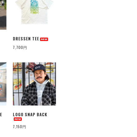
DRESSEN TEE
7,700円
E
LOGO SNAP BACK
7,150円