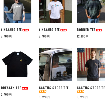
YIN&YANG TEE
YIN&YANG TEE
BORDER TEE
7,700円
7,700円
12,100円
DRESSEN TEE
CACTUS STORE TEE
CACTUS STORE TE
7,700円
5,720円
5,720円