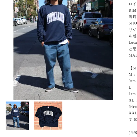
ロイ
RI
当店
SH
リジ
を感
Lo
と思
MA
【S
M：
0cm
L：
1cm
XL
64c
XX
丈 6
(※