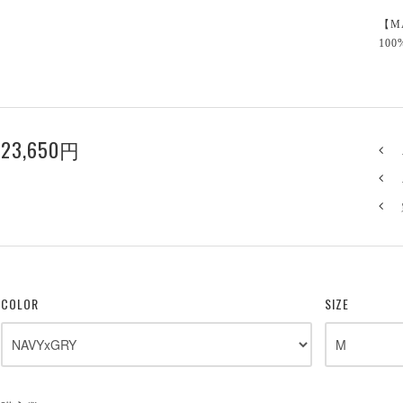
【M
100
23,650円
COLOR
SIZE