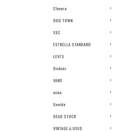
Cloveru
DOG TOWN
SSC
ESTRELLA STANDARD
LEVI'S
Dickies
VANS
niina
Geoide
DEAD STOCK
VINTAGE＆USED