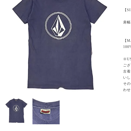
【S
肩幅
【M
100
※U
ござ
古着
いし
その
わせ