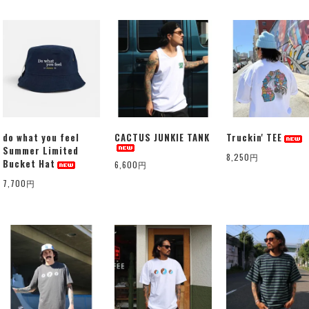
do what you feel
CACTUS JUNKIE TANK
Truckin' TEE
Summer Limited
8,250円
Bucket Hat
6,600円
7,700円