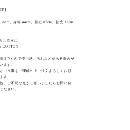
IZE】
 38cm、身幅 44cm、着丈 67cm、袖丈 17cm
ATERIAL】
% COTTON
SEDですので使用感、汚れなどがある場合が
います。
という事をご理解の上ご注文よろしくお願
ます。
他、ご不明な点がございましたらお問い合
ください。