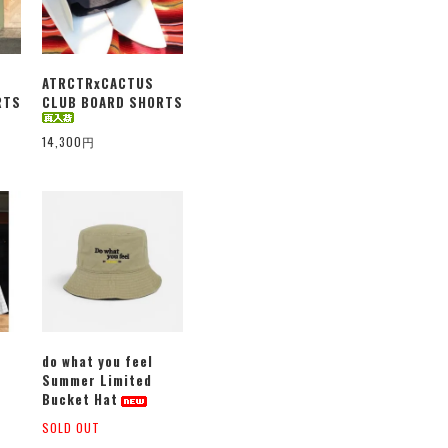
ATRCTRxCACTUS
RTS
CLUB BOARD SHORTS
14,300円
do what you feel
Summer Limited
Bucket Hat
SOLD OUT