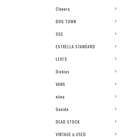
Cloveru
DOG TOWN
SSC
ESTRELLA STANDARD
LEVI'S
Dickies
VANS
niina
Geoide
DEAD STOCK
VINTAGE＆USED