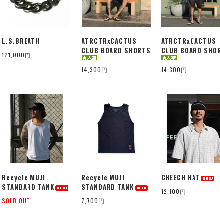
L.S.BREATH
ATRCTRxCACTUS
ATRCTRxCACTUS
CLUB BOARD SHORTS
CLUB BOARD SHO
121,000円
14,300円
14,300円
Recycle MUJI
Recycle MUJI
CHEECH HAT
STANDARD TANK
STANDARD TANK
12,100円
SOLD OUT
7,700円