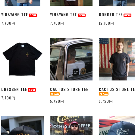
YIN&YANG TEE
YIN&YANG TEE
BORDER TEE
7,700円
7,700円
12,100円
DRESSEN TEE
CACTUS STORE TEE
CACTUS STORE TE
7,700円
5,720円
5,720円