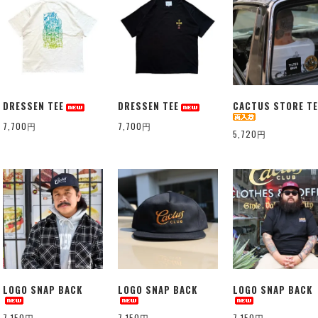
DRESSEN TEE
DRESSEN TEE
CACTUS STORE TE
7,700円
7,700円
5,720円
LOGO SNAP BACK
LOGO SNAP BACK
LOGO SNAP BACK
7,150円
7,150円
7,150円