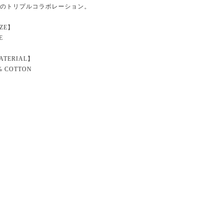
Bのトリプルコラボレーション。
IZE】
E
ATERIAL】
% COTTON