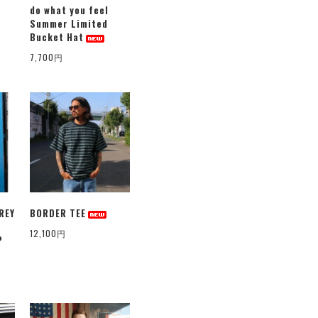
do what you feel
Summer Limited
Bucket Hat
7,700円
REY
BORDER TEE
12,100円
P