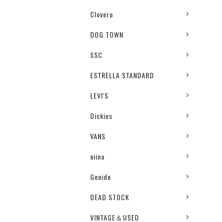
Cloveru
DOG TOWN
SSC
ESTRELLA STANDARD
LEVI'S
Dickies
VANS
niina
Geoide
DEAD STOCK
VINTAGE＆USED