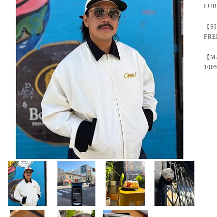
LU
【S
FRE
【M
100