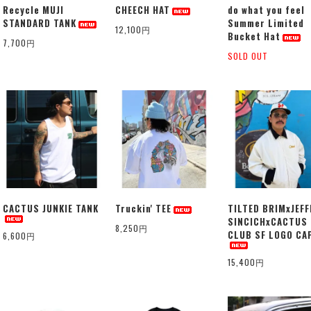
Recycle MUJI
CHEECH HAT
do what you feel
STANDARD TANK
Summer Limited
12,100円
Bucket Hat
7,700円
SOLD OUT
CACTUS JUNKIE TANK
Truckin' TEE
TILTED BRIMxJEFF
SINCICHxCACTUS
8,250円
CLUB SF LOGO CA
6,600円
15,400円