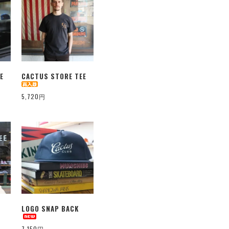
E
CACTUS STORE TEE
5,720円
LOGO SNAP BACK
7,150円