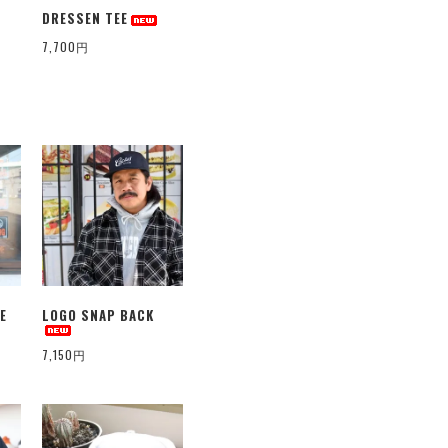
DRESSEN TEE
7,700円
E
LOGO SNAP BACK
7,150円