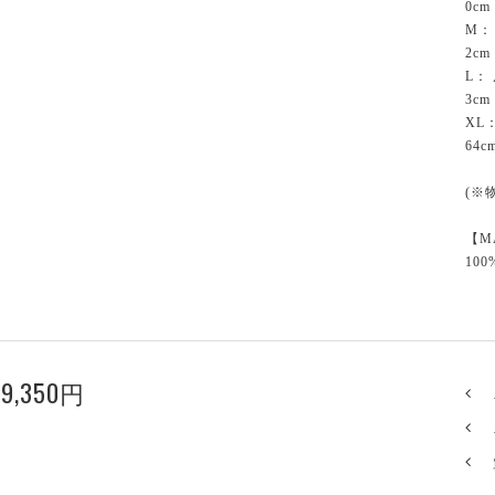
0cm
M：
2cm
L：
3cm
XL
64c
(※
【M
100
9,350円