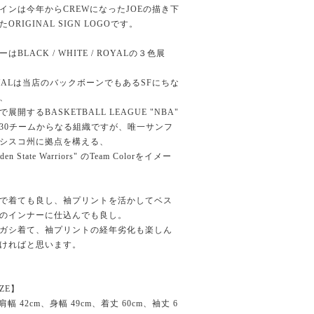
インは今年からCREWになったJOEの描き下
たORIGINAL SIGN LOGOです。
ーはBLACK / WHITE / ROYALの３色展
YALは当店のバックボーンでもあるSFにちな
、
で展開するBASKETBALL LEAGUE "NBA"
30チームからなる組織ですが、唯一サンフ
シスコ州に拠点を構える、
lden State Warriors" のTeam Colorをイメー
で着ても良し、袖プリントを活かしてベス
のインナーに仕込んでも良し。
ガシ着て、袖プリントの経年劣化も楽しん
ければと思います。
IZE】
 肩幅 42cm、身幅 49cm、着丈 60cm、袖丈 6