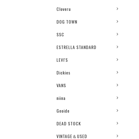
Cloveru
DOG TOWN
SSC
ESTRELLA STANDARD
LEVI'S
Dickies
VANS
niina
Geoide
DEAD STOCK
VINTAGE＆USED