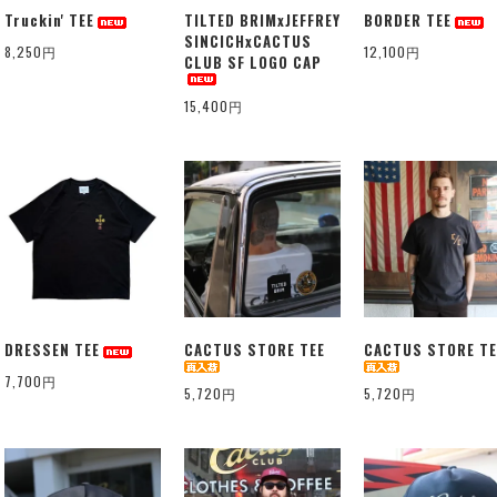
Truckin' TEE
TILTED BRIMxJEFFREY
BORDER TEE
SINCICHxCACTUS
8,250円
12,100円
CLUB SF LOGO CAP
15,400円
DRESSEN TEE
CACTUS STORE TEE
CACTUS STORE TE
7,700円
5,720円
5,720円