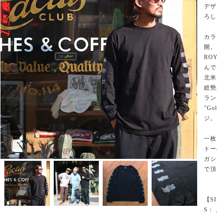
デザ
ろし
カラ
開。
RO
んで
北米
総勢
ラン
"Go
ジ。
一枚
トー
ガシ
で頂
【S
S：