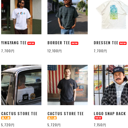
YIN&YANG TEE
BORDER TEE
DRESSEN TEE
7,700円
12,100円
7,700円
CACTUS STORE TEE
CACTUS STORE TEE
LOGO SNAP BACK
5,720円
5,720円
7,150円