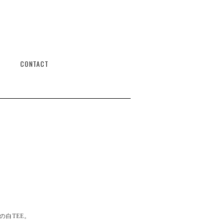
CONTACT
の白TEE。