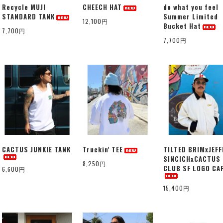
Recycle MUJI
CHEECH HAT
do what you feel
STANDARD TANK
Summer Limited
12,100円
Bucket Hat
7,700円
7,700円
CACTUS JUNKIE TANK
Truckin' TEE
TILTED BRIMxJEFF
SINCICHxCACTUS
8,250円
CLUB SF LOGO CA
6,600円
15,400円