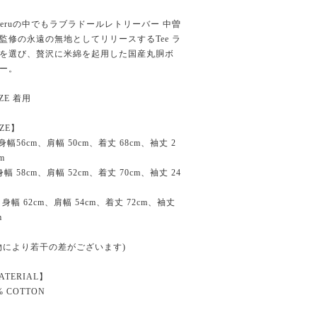
overuの中でもラブラドールレトリーバー 中曽
監修の永遠の無地としてリリースするTee ラ
を選び、贅沢に米綿を起用した国産丸胴ボ
ー。
IZE 着用
IZE】
 身幅56cm、肩幅 50cm、着丈 68cm、袖丈 2
cm
 身幅 58cm、肩幅 52cm、着丈 70cm、袖丈 24
: 身幅 62cm、肩幅 54cm、着丈 72cm、袖丈
m
物により若干の差がございます)
ATERIAL】
% COTTON