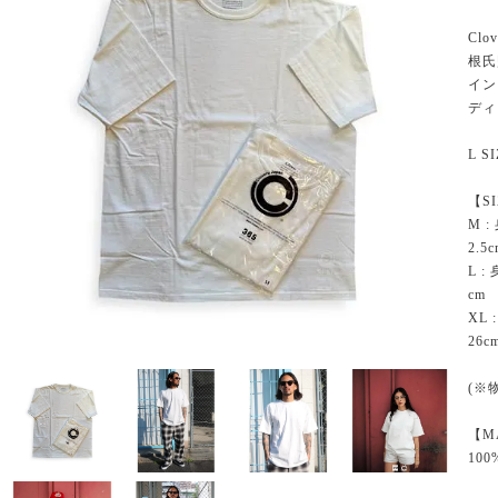
Cl
根氏
イン
ディ
L S
【S
M :
2.5
L :
cm
XL 
26c
(※
【M
100