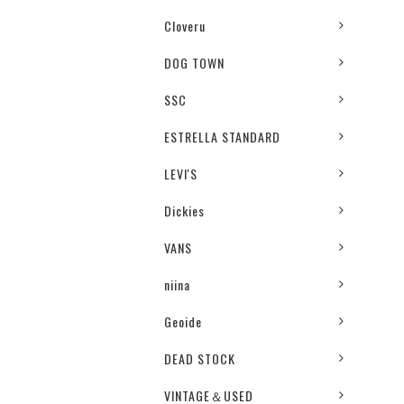
Cloveru
DOG TOWN
SSC
ESTRELLA STANDARD
LEVI'S
Dickies
VANS
niina
Geoide
DEAD STOCK
VINTAGE＆USED