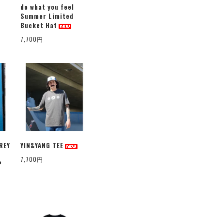
do what you feel
Summer Limited
Bucket Hat
7,700円
REY
YIN&YANG TEE
7,700円
P