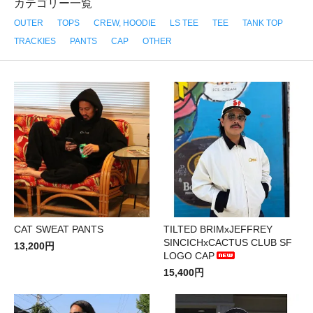
カテゴリー一覧
OUTER
TOPS
CREW, HOODIE
LS TEE
TEE
TANK TOP
TRACKIES
PANTS
CAP
OTHER
CAT SWEAT PANTS
TILTED BRIMxJEFFREY
SINCICHxCACTUS CLUB SF
13,200円
LOGO CAP
15,400円