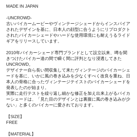
MADE IN JAPAN
-UNCROWD-
古いバイカームービーやヴィンテージシェードからインスパイア
されたデザインを基に、日本人の顔型に合うようにリプロダクト
されたバイカーシェードやハードな使用環境にも耐えうるライド
ギアをリリースしています。
2010年バイカーシェード専門ブランドとして設立以来、噂を聞
きつけたバイカー達の間で瞬く間に評判となり浸透してきた
UNCROWD。
デザイナー自ら長い間収集して来たヴィンテージのバイカーシェ
ードを基に、いかに風の巻き込みを少なくすべく改良を重ね、日
本人の骨格に合ったヴィンテージテイストのバイカーシェードを
発表したのが始まり。
実際に走行テストを繰り返し細かな修正を加え出来上がるバイカ
ーシェードは、「見た目のデザインとは裏腹に風の巻き込みが少
ない」と多くのバイカーに愛されております。
【SIZE】
FREE
【MATERIAL】