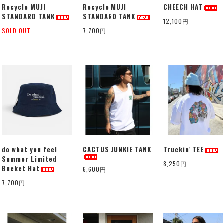
Recycle MUJI
Recycle MUJI
CHEECH HAT
STANDARD TANK
STANDARD TANK
12,100円
SOLD OUT
7,700円
do what you feel
CACTUS JUNKIE TANK
Truckin' TEE
Summer Limited
8,250円
Bucket Hat
6,600円
7,700円