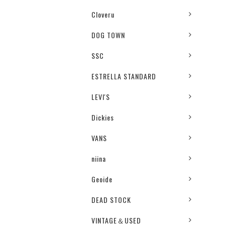
Cloveru
DOG TOWN
SSC
ESTRELLA STANDARD
LEVI'S
Dickies
VANS
niina
Geoide
DEAD STOCK
VINTAGE＆USED