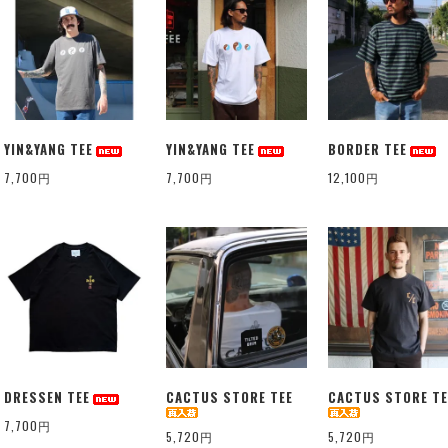
YIN&YANG TEE
YIN&YANG TEE
BORDER TEE
7,700円
7,700円
12,100円
DRESSEN TEE
CACTUS STORE TEE
CACTUS STORE TE
7,700円
5,720円
5,720円