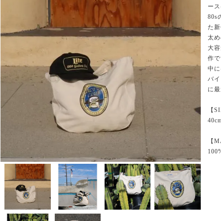
ース
80
た新
太め
大容
作で
中に
バイ
に最
【S
40c
【M
100