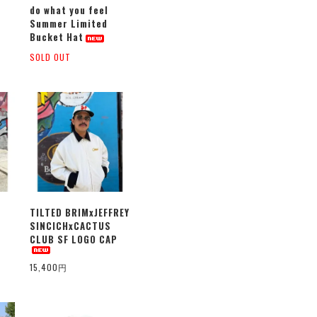
do what you feel
Summer Limited
Bucket Hat
SOLD OUT
TILTED BRIMxJEFFREY
SINCICHxCACTUS
CLUB SF LOGO CAP
15,400円