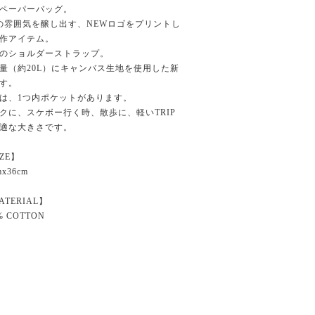
ペーパーバッグ。
sの雰囲気を醸し出す、NEWロゴをプリントし
作アイテム。
のショルダーストラップ。
量（約20L）にキャンバス生地を使用した新
す。
は、1つ内ポケットがあります。
クに、スケボー行く時、散歩に、軽いTRIP
適な大きさです。
IZE】
mx36cm
ATERIAL】
% COTTON