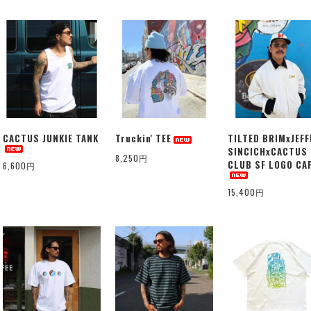
CACTUS JUNKIE TANK
Truckin' TEE
TILTED BRIMxJEFF
SINCICHxCACTUS
8,250円
CLUB SF LOGO CA
6,600円
15,400円