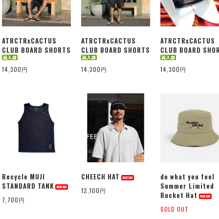
ATRCTRxCACTUS
ATRCTRxCACTUS
ATRCTRxCACTUS
CLUB BOARD SHORTS
CLUB BOARD SHORTS
CLUB BOARD SHO
14,300円
14,300円
14,300円
Recycle MUJI
CHEECH HAT
do what you feel
STANDARD TANK
Summer Limited
12,100円
Bucket Hat
7,700円
SOLD OUT