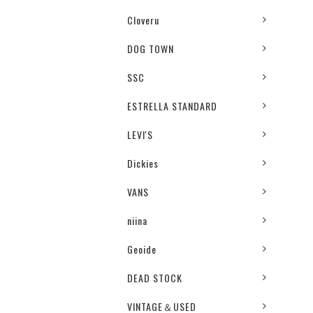
Cloveru
DOG TOWN
SSC
ESTRELLA STANDARD
LEVI'S
Dickies
VANS
niina
Geoide
DEAD STOCK
VINTAGE＆USED