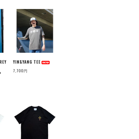
REY
YIN&YANG TEE
7,700円
P