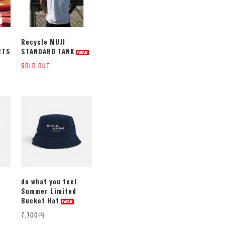
Recycle MUJI
RTS
STANDARD TANK
SOLD OUT
do what you feel
Summer Limited
Bucket Hat
7,700円