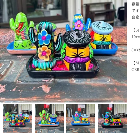
容量
です
台座
【S
10c
(※
【M
CER