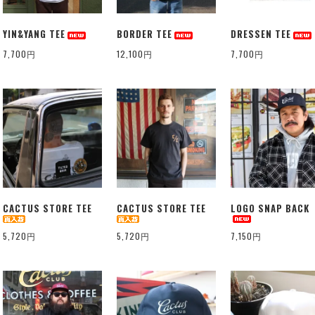
YIN&YANG TEE
BORDER TEE
DRESSEN TEE
7,700円
12,100円
7,700円
CACTUS STORE TEE
CACTUS STORE TEE
LOGO SNAP BACK
5,720円
5,720円
7,150円