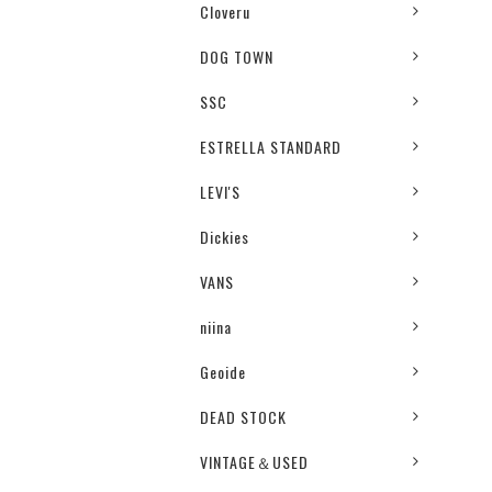
Cloveru
DOG TOWN
SSC
ESTRELLA STANDARD
LEVI'S
Dickies
VANS
niina
Geoide
DEAD STOCK
VINTAGE＆USED