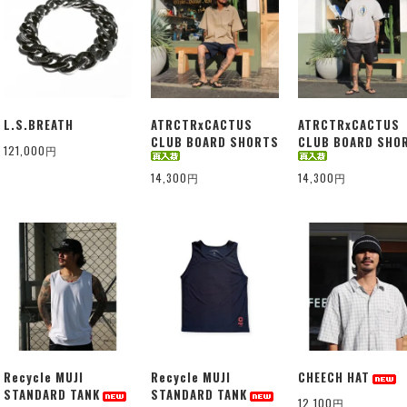
L.S.BREATH
ATRCTRxCACTUS
ATRCTRxCACTUS
CLUB BOARD SHORTS
CLUB BOARD SHO
121,000円
14,300円
14,300円
Recycle MUJI
Recycle MUJI
CHEECH HAT
STANDARD TANK
STANDARD TANK
12,100円