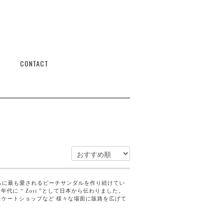
CONTACT
カルたちに最も愛されるビーチサンダルを作り続けてい
代に “ Zori ”として日本から伝わりました。
ップやスケートショップなど 様々な場面に販路を広げて
。