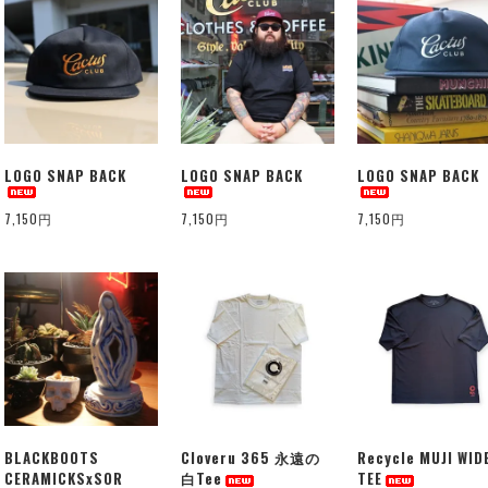
LOGO SNAP BACK
LOGO SNAP BACK
LOGO SNAP BACK
7,150円
7,150円
7,150円
BLACKBOOTS
Cloveru 365 永遠の
Recycle MUJI WID
CERAMICKSxSOR
白Tee
TEE