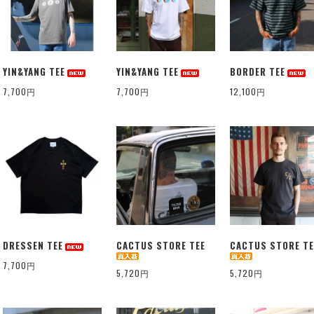
YIN&YANG TEE
YIN&YANG TEE
BORDER TEE
7,700円
7,700円
12,100円
DRESSEN TEE
CACTUS STORE TEE
CACTUS STORE TE
7,700円
5,720円
5,720円