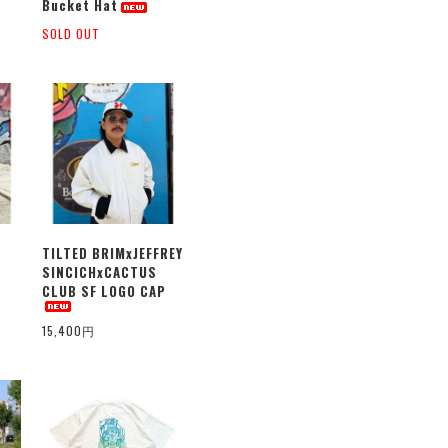
Bucket Hat
SOLD OUT
TILTED BRIMxJEFFREY
SINCICHxCACTUS
CLUB SF LOGO CAP
15,400円