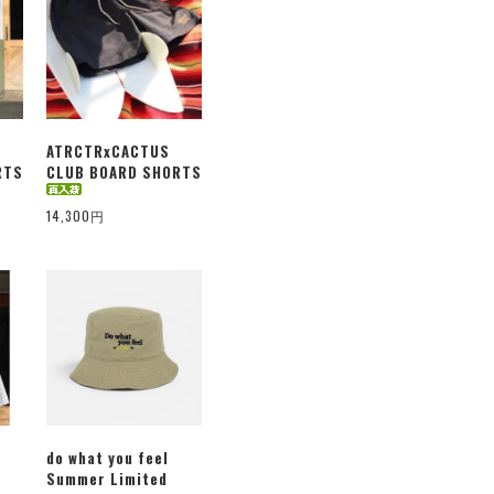
ATRCTRxCACTUS
RTS
CLUB BOARD SHORTS
14,300円
do what you feel
Summer Limited