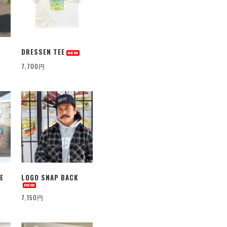
DRESSEN TEE
7,700円
E
LOGO SNAP BACK
7,150円