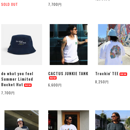
SOLD OUT
7,700円
do what you feel
CACTUS JUNKIE TANK
Truckin' TEE
Summer Limited
8,250円
Bucket Hat
6,600円
7,700円