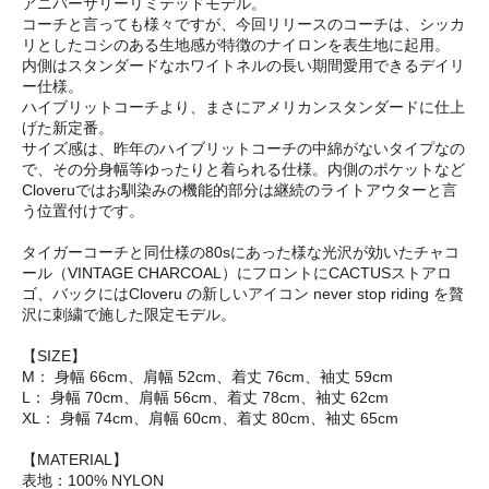
アニバーサリーリミテッドモデル。
コーチと言っても様々ですが、今回リリースのコーチは、シッカ
リとしたコシのある生地感が特徴のナイロンを表生地に起用。
内側はスタンダードなホワイトネルの長い期間愛用できるデイリ
ー仕様。
ハイブリットコーチより、まさにアメリカンスタンダードに仕上
げた新定番。
サイズ感は、昨年のハイブリットコーチの中綿がないタイプなの
で、その分身幅等ゆったりと着られる仕様。内側のポケットなど
Cloveruではお馴染みの機能的部分は継続のライトアウターと言
う位置付けです。
タイガーコーチと同仕様の80sにあった様な光沢が効いたチャコ
ール（VINTAGE CHARCOAL）にフロントにCACTUSストアロ
ゴ、バックにはCloveru の新しいアイコン never stop riding を贅
沢に刺繍で施した限定モデル。
【SIZE】
M： 身幅 66cm、肩幅 52cm、着丈 76cm、袖丈 59cm
L： 身幅 70cm、肩幅 56cm、着丈 78cm、袖丈 62cm
XL： 身幅 74cm、肩幅 60cm、着丈 80cm、袖丈 65cm
【MATERIAL】
表地：100% NYLON