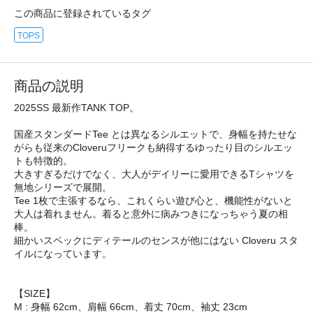
この商品に登録されているタグ
TOPS
商品の説明
2025SS 最新作TANK TOP。
国産スタンダードTee とは異なるシルエットで、身幅を持たせな
がらも従来のCloveruフリークも納得するゆったり目のシルエッ
トも特徴的。
大きすぎるだけでなく、大人がデイリーに愛用できるTシャツを
無地シリーズで展開。
Tee 1枚で主張するなら、これくらい遊び心と、機能性がないと
大人は着れません。着ると意外に病みつきになっちゃう夏の相
棒。
細かいスペックにディテールのセンスが他にはない Cloveru スタ
イルになっています。
【SIZE】
M : 身幅 62cm、肩幅 66cm、着丈 70cm、袖丈 23cm