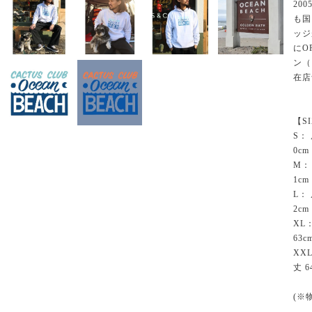
20
も国
ッジ
にO
ン（
在店
【S
S：
0cm
M：
1cm
L：
2cm
XL
63c
XX
丈 6
(※