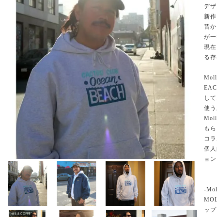
デザ
新作
昔か
が一
現在
る存
Mo
EA
して
使う
Mo
もら
コラ
個人
ョン
-Mol
MO
ップ