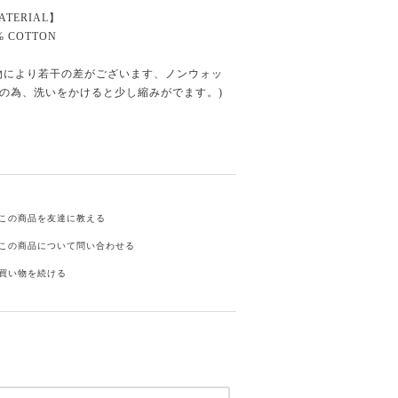
ATERIAL】
% COTTON
物により若干の差がございます、ノンウォッ
の為、洗いをかけると少し縮みがでます。)
この商品を友達に教える
この商品について問い合わせる
買い物を続ける