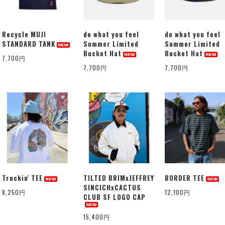
Recycle MUJI
do what you feel
do what you feel
STANDARD TANK
Summer Limited
Summer Limited
Bucket Hat
Bucket Hat
7,700円
7,700円
7,700円
Truckin' TEE
TILTED BRIMxJEFFREY
BORDER TEE
SINCICHxCACTUS
8,250円
12,100円
CLUB SF LOGO CAP
15,400円