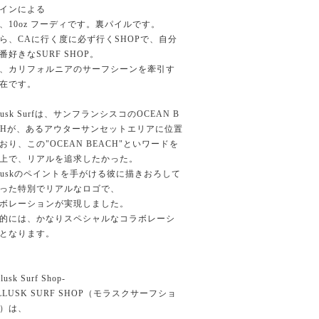
インによる
、10oz フーディです。裏パイルです。
ら、CAに行く度に必ず行くSHOPで、自分
番好きなSURF SHOP。
、カリフォルニアのサーフシーンを牽引す
在です。
llusk Surfは、サンフランシスコのOCEAN B
CHが、あるアウターサンセットエリアに位置
おり、この"OCEAN BEACH"といワードを
上で、リアルを追求したかった。
lluskのペイントを手がける彼に描きおろして
った特別でリアルなロゴで、
ボレーションが実現しました。
的には、かなりスペシャルなコラボレーシ
となります。
lusk Surf Shop-
LLUSK SURF SHOP（モラスクサーフショ
）は、