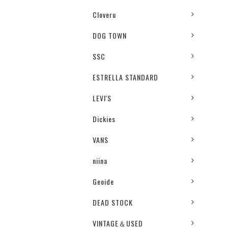
Cloveru
DOG TOWN
SSC
ESTRELLA STANDARD
LEVI'S
Dickies
VANS
niina
Geoide
DEAD STOCK
VINTAGE＆USED