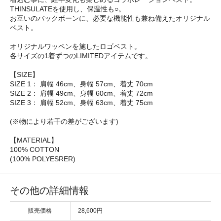
THINSULATEを使用し、保温性も○。
お互いのバックボーンに、必要な機能性も兼ね備えたオリジナル
ベスト。
オリジナルワッペンを施したロゴベスト。
各サイズの1着ずつのLIMITEDアイテムです。
【SIZE】
SIZE 1： 肩幅 46cm、身幅 57cm、着丈 70cm
SIZE 2： 肩幅 49cm、身幅 60cm、着丈 72cm
SIZE 3： 肩幅 52cm、身幅 63cm、着丈 75cm
(※物により若干の差がございます)
【MATERIAL】
100% COTTON
(100% POLYESRER)
その他の詳細情報
販売価格
28,600円