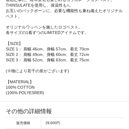
THINSULATEを使用し、保温性も○。
お互いのバックボーンに、必要な機能性も兼ね備えたオリジナル
ベスト。
オリジナルワッペンを施したロゴベスト。
各サイズの1着ずつのLIMITEDアイテムです。
【SIZE】
SIZE 1： 肩幅 46cm、身幅 57cm、着丈 70cm
SIZE 2： 肩幅 49cm、身幅 60cm、着丈 72cm
SIZE 3： 肩幅 52cm、身幅 63cm、着丈 75cm
(※物により若干の差がございます)
【MATERIAL】
100% COTTON
(100% POLYESRER)
その他の詳細情報
販売価格
28,600円