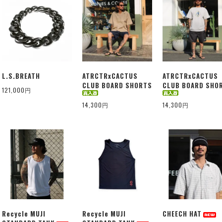
L.S.BREATH
ATRCTRxCACTUS
ATRCTRxCACTUS
CLUB BOARD SHORTS
CLUB BOARD SHO
121,000円
14,300円
14,300円
Recycle MUJI
Recycle MUJI
CHEECH HAT