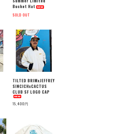
Summer Limited
Bucket Hat
SOLD OUT
TILTED BRIMxJEFFREY
SINCICHxCACTUS
CLUB SF LOGO CAP
15,400円