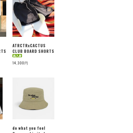
ATRCTRxCACTUS
RTS
CLUB BOARD SHORTS
14,300円
do what you feel