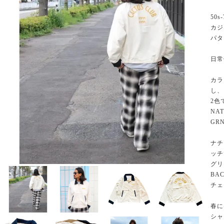
50
カジ
パタ
日常
カラ
し、
2色
NA
GR
ナチ
ッチ
グリ
BA
チェ
春に
シャ