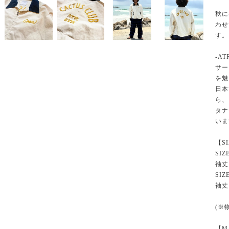
秋に
わせ
す。
-AT
サー
を魅
日本
ら、
タナ
いま
【S
SIZ
袖丈 
SIZ
袖丈 
(※
【M