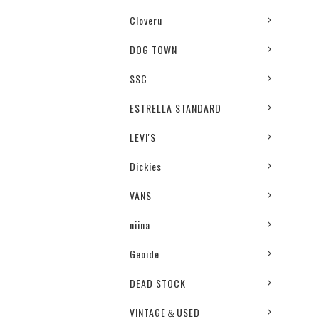
Cloveru
DOG TOWN
SSC
ESTRELLA STANDARD
LEVI'S
Dickies
VANS
niina
Geoide
DEAD STOCK
VINTAGE＆USED