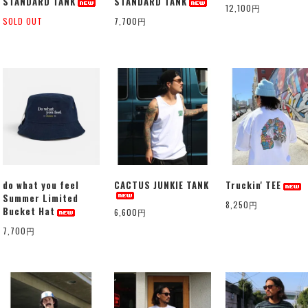
STANDARD TANK
STANDARD TANK
12,100円
SOLD OUT
7,700円
do what you feel
CACTUS JUNKIE TANK
Truckin' TEE
Summer Limited
8,250円
Bucket Hat
6,600円
7,700円