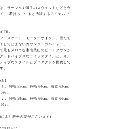
は、サーマルや薄手のスウェットなどと合
て、1着持っていると活躍するアイテムで
RCTR-
フ・スケート・モーターサイクル、僕たち
了して止まないカウンターカルチャー。
で最もメロウな湘南葉山のビーチタウンか
グッドバイブスなライフスタイルと、オル
ティブなスタイルとプロダクトを提案して
す。
IZE】
E 1： 肩幅 55cm、身幅 64cm、着丈 63cm、
59cm
E 2： 肩幅 58cm、身幅 66cm、着丈 66cm、
61cm
物により若干の差がございます)
ATERIAL】