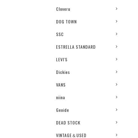
Cloveru
DOG TOWN
SSC
ESTRELLA STANDARD
LEVI'S
Dickies
VANS
niina
Geoide
DEAD STOCK
VINTAGE＆USED