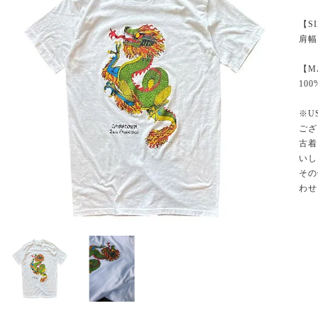
【S
肩幅
【M
100
※U
ござ
古着
いし
その
わせ