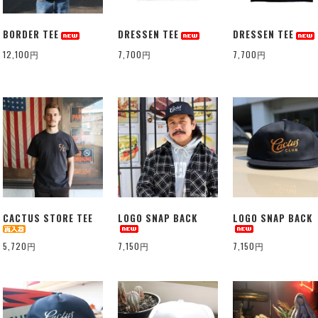
BORDER TEE
DRESSEN TEE
DRESSEN TEE
12,100円
7,700円
7,700円
CACTUS STORE TEE
LOGO SNAP BACK
LOGO SNAP BACK
5,720円
7,150円
7,150円