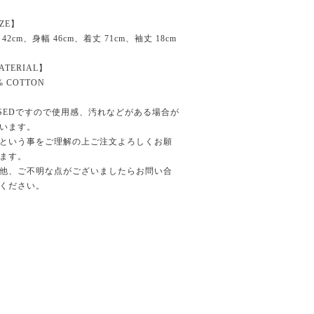
IZE】
 42cm、身幅 46cm、着丈 71cm、袖丈 18cm
ATERIAL】
% COTTON
SEDですので使用感、汚れなどがある場合が
います。
という事をご理解の上ご注文よろしくお願
ます。
他、ご不明な点がございましたらお問い合
ください。