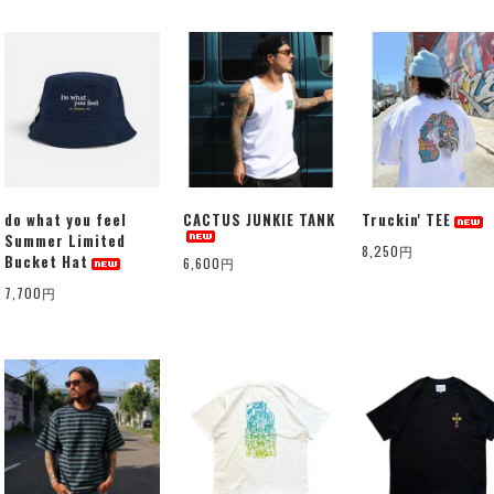
do what you feel
CACTUS JUNKIE TANK
Truckin' TEE
Summer Limited
8,250円
Bucket Hat
6,600円
7,700円