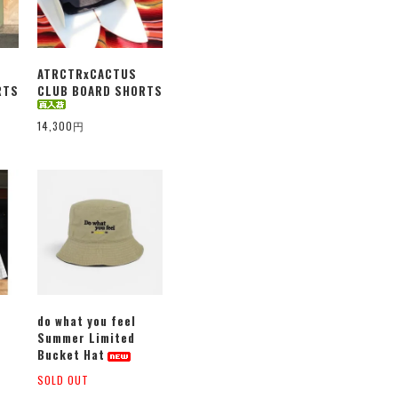
ATRCTRxCACTUS
RTS
CLUB BOARD SHORTS
14,300円
do what you feel
Summer Limited
Bucket Hat
SOLD OUT