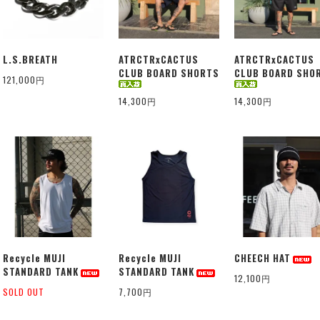
L.S.BREATH
ATRCTRxCACTUS
ATRCTRxCACTUS
CLUB BOARD SHORTS
CLUB BOARD SHO
121,000円
14,300円
14,300円
Recycle MUJI
Recycle MUJI
CHEECH HAT
STANDARD TANK
STANDARD TANK
12,100円
SOLD OUT
7,700円