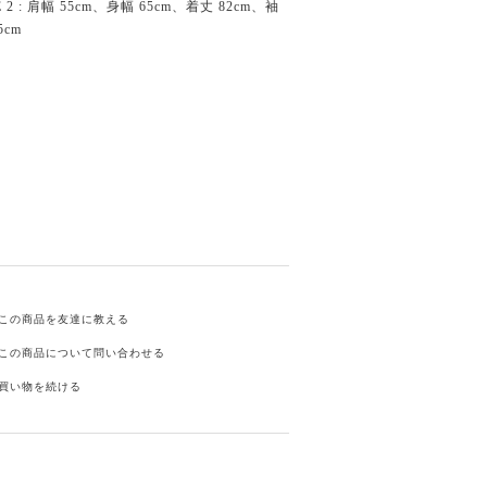
E 2 : 肩幅 55cm、身幅 65cm、着丈 82cm、袖
5cm
この商品を友達に教える
この商品について問い合わせる
買い物を続ける