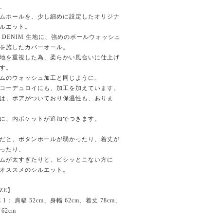
、
ムホールを、少し細めに設定したオリジナ
ルエット。
K DENIM 生地に、強めのボールウォッシュ
を施したカバーオール。
地を重視した為、柔らかい風合いに仕上げ
す。
ムのウォッシュ加工と同じように、
コーデュロイにも、加工を加えています。
は、ボアがついており保温性も、ありま
に、内ポケットが追加でつきます。
だと、ボタンホールが弱かったり、着丈が
ったり、
ムが太すぎたりと、ビシッとこない方に
オススメのシルエット。
IZE】
E 1： 肩幅 52cm、身幅 62cm、着丈 78cm、
62cm