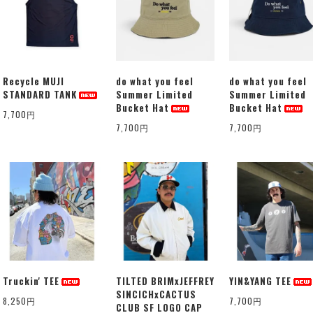
Recycle MUJI
do what you feel
do what you feel
STANDARD TANK
Summer Limited
Summer Limited
Bucket Hat
Bucket Hat
7,700円
7,700円
7,700円
Truckin' TEE
TILTED BRIMxJEFFREY
YIN&YANG TEE
SINCICHxCACTUS
8,250円
7,700円
CLUB SF LOGO CAP