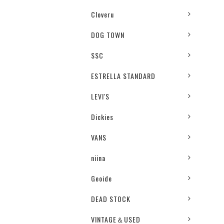
Cloveru
DOG TOWN
SSC
ESTRELLA STANDARD
LEVI'S
Dickies
VANS
niina
Geoide
DEAD STOCK
VINTAGE＆USED