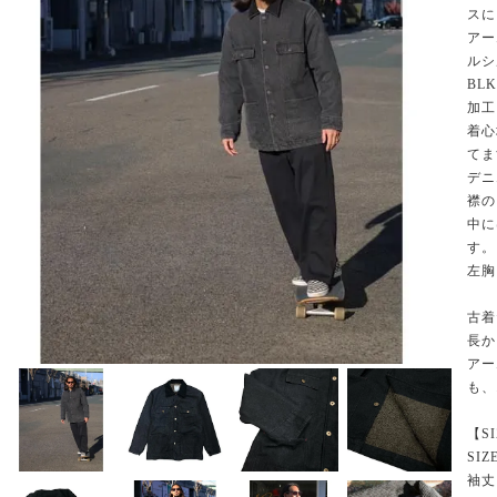
スに
アー
ルシ
BL
加工
着心
てま
デニ
襟の
中に
す。
左胸
古着
長か
アー
も、
【S
SIZ
袖丈 