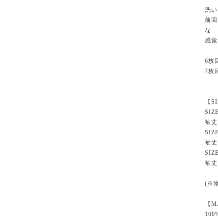
洗い
前回
な
感覚
6枚
7枚
【S
SIZ
袖丈 
SIZ
袖丈 
SIZ
袖丈 
(※
【M
100