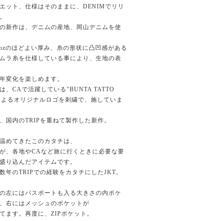
エット、仕様はそのままに、DENIMでリリ
。
の新作は、デニムの産地、岡山デニムを使
.5ozのほどよい厚み、糸の形状に凸凹感がある
ムラ糸を仕様している事により、生地の表
年変化を楽しめます。
は、CAで活躍している"BUNTA TATTO
によるオリジナルロゴを刺繍で、施していま
、国内のTRIPを重ねて製作した新作。
温めてきたこのカタチは、
が、各地やCAなど旅に行くときに必要な要
盛り込んだアイテムです。
数年のTRIPでの経験をカタチにしたJKT。
の左にはパスポートも入る大きさの内ポケ
、右にはメッシュのポケットが
てます。再度に、ZIPポケット。