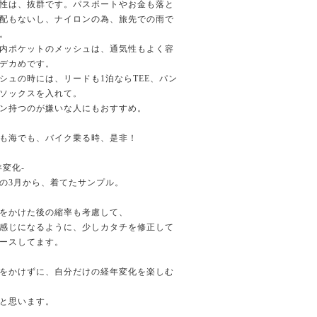
性は、抜群です。パスポートやお金も落と
配もないし、ナイロンの為、旅先での雨で
。
内ポケットのメッシュは、通気性もよく容
デカめです。
シュの時には、リードも1泊ならTEE、パン
ソックスを入れて。
ン持つのが嫌いな人にもおすすめ。
も海でも、バイク乗る時、是非！
年変化-
の3月から、着てたサンプル。
をかけた後の縮率も考慮して、
感じになるように、少しカタチを修正して
ースしてます。
をかけずに、自分だけの経年変化を楽しむ
と思います。