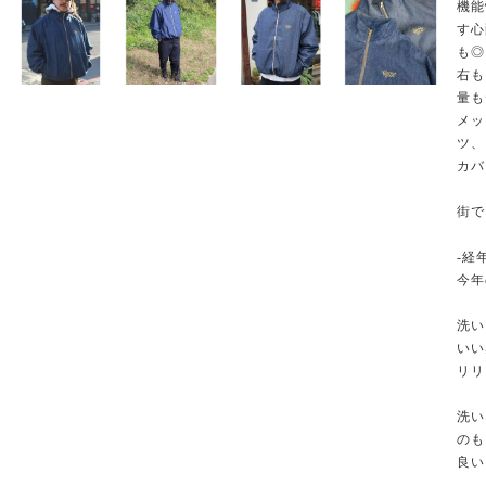
機能
す心
も◎
右も
量も
メッ
ツ、
カバ
街で
-経
今年
洗い
いい
リリ
洗い
のも
良い