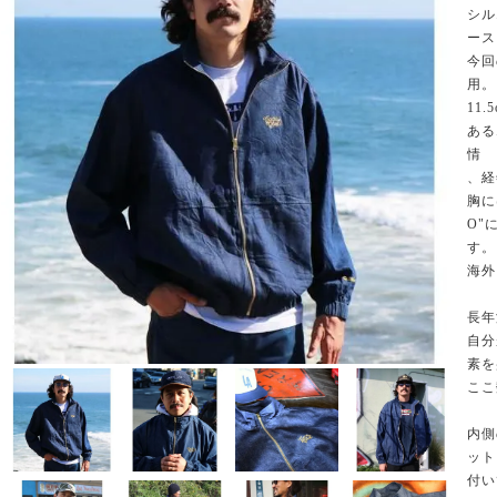
シル
ース
今回
用。
11
ある
情
、経
胸に
O"
す。
海外
長年
自分
素を
ここ
内側
ット
付い