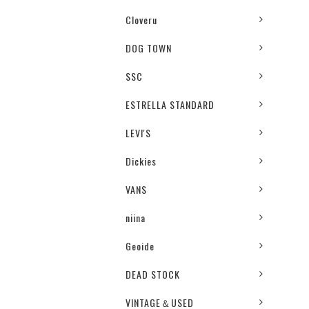
Cloveru
DOG TOWN
SSC
ESTRELLA STANDARD
LEVI'S
Dickies
VANS
niina
Geoide
DEAD STOCK
VINTAGE＆USED