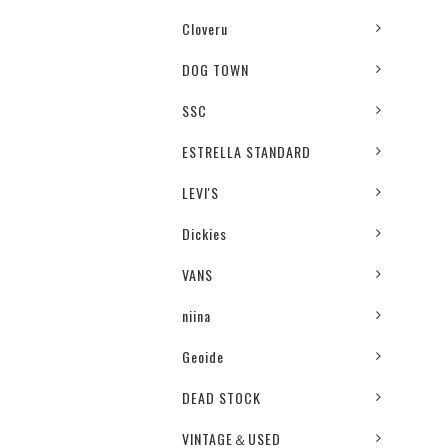
Cloveru
DOG TOWN
SSC
ESTRELLA STANDARD
LEVI'S
Dickies
VANS
niina
Geoide
DEAD STOCK
VINTAGE＆USED