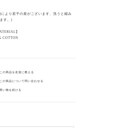
物により若干の差がございます、洗うと縮み
ます。)
ATERIAL】
% COTTON
この商品を友達に教える
この商品について問い合わせる
買い物を続ける