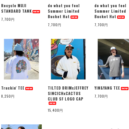
Recycle MUJI
do what you feel
do what you feel
STANDARD TANK
Summer Limited
Summer Limited
Bucket Hat
Bucket Hat
7,700円
7,700円
7,700円
Truckin' TEE
TILTED BRIMxJEFFREY
YIN&YANG TEE
SINCICHxCACTUS
8,250円
7,700円
CLUB SF LOGO CAP
15,400円