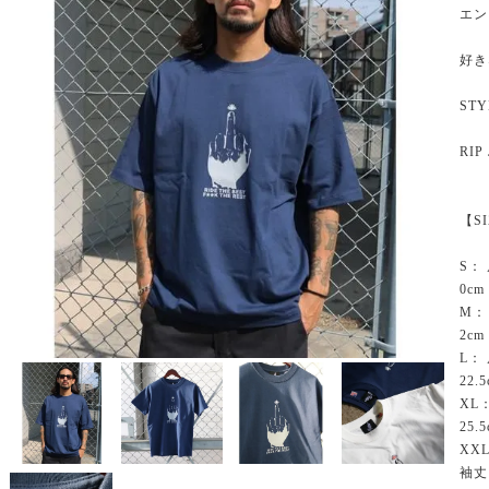
エン
好き
STY
RIP
【S
S：
0cm
M：
2cm
L：
22.
XL
25.
XXL
袖丈 