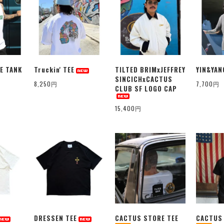
E TANK
Truckin' TEE
TILTED BRIMxJEFFREY
YIN&YAN
SINCICHxCACTUS
8,250円
7,700円
CLUB SF LOGO CAP
15,400円
DRESSEN TEE
CACTUS STORE TEE
CACTUS 