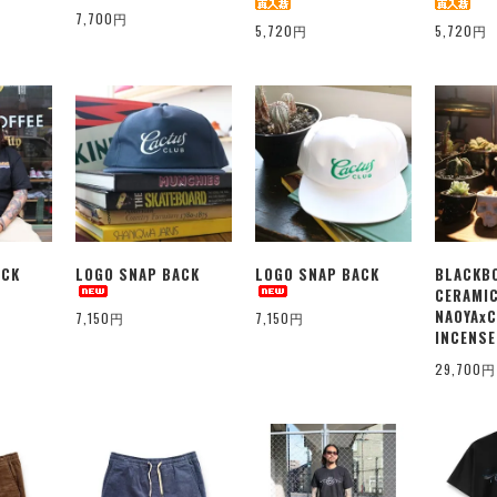
7,700円
5,720円
5,720円
ACK
LOGO SNAP BACK
LOGO SNAP BACK
BLACKB
CERAMI
NAOYAx
7,150円
7,150円
INCENSE
29,700円