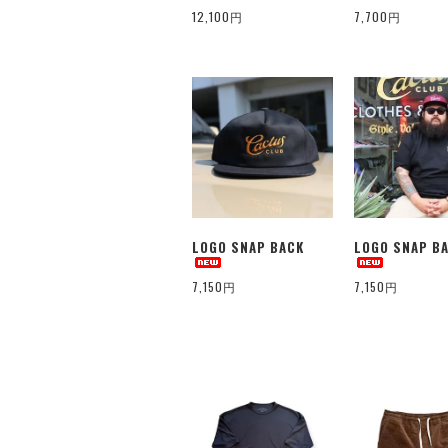
12,100円
7,700円
LOGO SNAP BACK
LOGO SNAP B
7,150円
7,150円