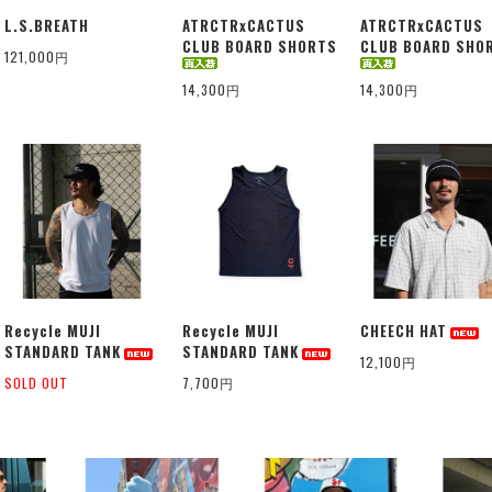
L.S.BREATH
ATRCTRxCACTUS
ATRCTRxCACTUS
CLUB BOARD SHORTS
CLUB BOARD SHO
121,000円
14,300円
14,300円
Recycle MUJI
Recycle MUJI
CHEECH HAT
STANDARD TANK
STANDARD TANK
12,100円
SOLD OUT
7,700円