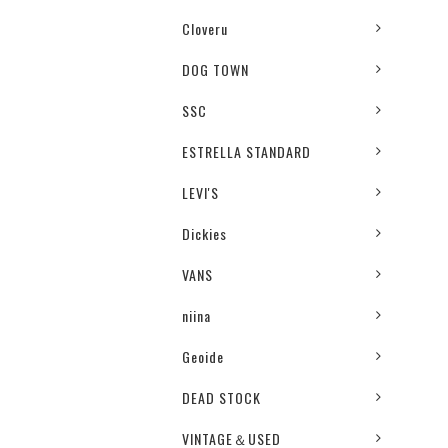
Cloveru
DOG TOWN
SSC
ESTRELLA STANDARD
LEVI'S
Dickies
VANS
niina
Geoide
DEAD STOCK
VINTAGE＆USED