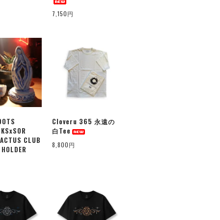
7,150円
OOTS
Cloveru 365 永遠の
CKSxSOR
白Tee
CACTUS CLUB
8,800円
 HOLDER