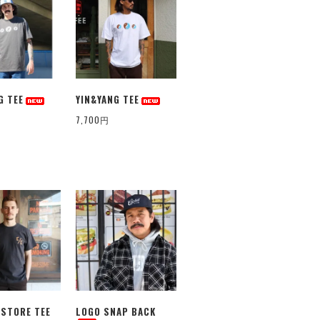
G TEE
YIN&YANG TEE
7,700円
STORE TEE
LOGO SNAP BACK