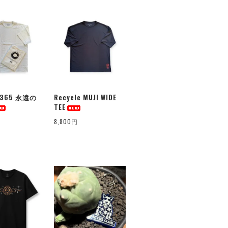
u 365 永遠の
Recycle MUJI WIDE
TEE
8,800円