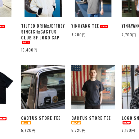
TILTED BRIMxJEFFREY
YIN&YANG TEE
YIN&YAN
SINCICHxCACTUS
7,700円
7,700円
CLUB SF LOGO CAP
15,400円
CACTUS STORE TEE
CACTUS STORE TEE
LOGO SN
5,720円
5,720円
7,150円