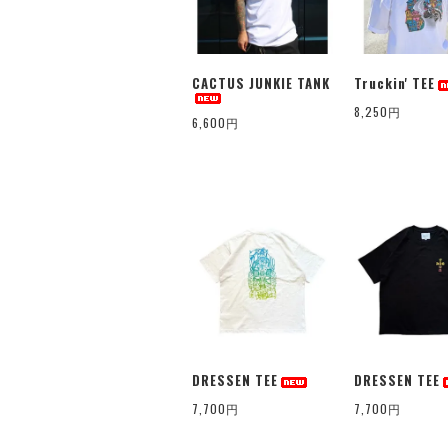
CACTUS JUNKIE TANK
Truckin' TEE
8,250円
6,600円
DRESSEN TEE
DRESSEN TEE
7,700円
7,700円