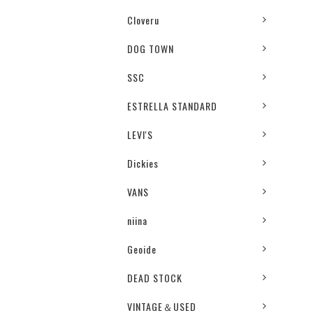
Cloveru
DOG TOWN
SSC
ESTRELLA STANDARD
LEVI'S
Dickies
VANS
niina
Geoide
DEAD STOCK
VINTAGE＆USED