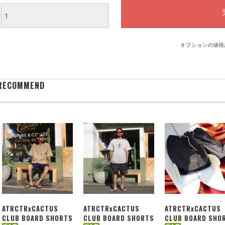
オプションの値段
RECOMMEND
ATRCTRxCACTUS
ATRCTRxCACTUS
ATRCTRxCACTUS
CLUB BOARD SHORTS
CLUB BOARD SHORTS
CLUB BOARD SHO