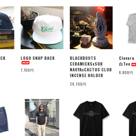
ACK
LOGO SNAP BACK
BLACKBOOTS
Clover
CERAMICKSxSOR
白Tee
NAOYAxCACTUS CLUB
7,150円
8,800円
INCENSE HOLDER
29,700円