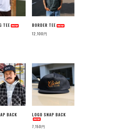
G TEE
BORDER TEE
12,100円
AP BACK
LOGO SNAP BACK
7,150円