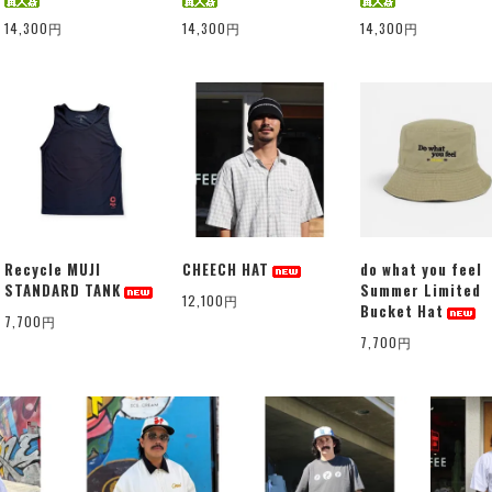
14,300円
14,300円
14,300円
Recycle MUJI
CHEECH HAT
do what you feel
STANDARD TANK
Summer Limited
12,100円
Bucket Hat
7,700円
7,700円