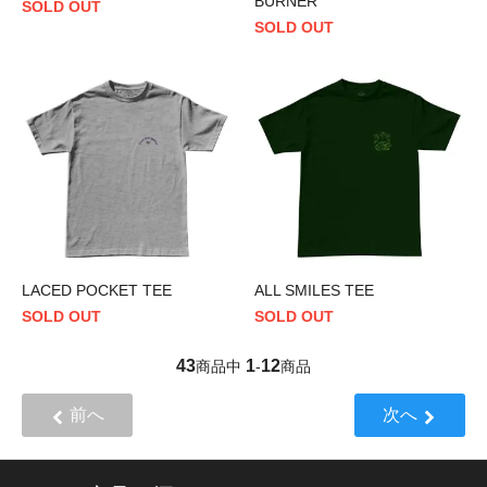
BURNER
SOLD OUT
SOLD OUT
LACED POCKET TEE
ALL SMILES TEE
SOLD OUT
SOLD OUT
43
1
12
商品中
-
商品
前へ
次へ